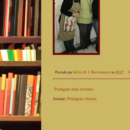
Postado por
Sílvia M. J. Breitsameter
às
00:07
9
Postagens mais recentes
Assinar:
Postagens (Atom)