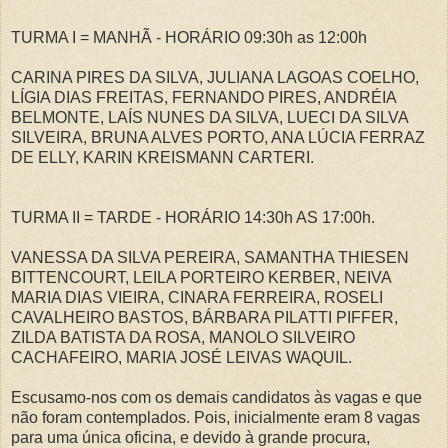
TURMA I = MANHÃ - HORÁRIO 09:30h as 12:00h
CARINA PIRES DA SILVA, JULIANA LAGOAS COELHO,
LÍGIA DIAS FREITAS, FERNANDO PIRES, ANDRÉIA
BELMONTE, LAÍS NUNES DA SILVA, LUECI DA SILVA
SILVEIRA, BRUNA ALVES PORTO, ANA LÚCIA FERRAZ
DE ELLY, KARIN KREISMANN CARTERI.
TURMA II = TARDE - HORÁRIO 14:30h AS 17:00h.
VANESSA DA SILVA PEREIRA, SAMANTHA THIESEN
BITTENCOURT, LEILA PORTEIRO KERBER, NEIVA
MARIA DIAS VIEIRA, CINARA FERREIRA, ROSELI
CAVALHEIRO BASTOS, BÁRBARA PILATTI PIFFER,
ZILDA BATISTA DA ROSA, MANOLO SILVEIRO
CACHAFEIRO, MARIA JOSÉ LEIVAS WAQUIL.
Escusamo-nos com os demais candidatos às vagas e que
não foram contemplados. Pois, inicialmente eram 8 vagas
para uma única oficina, e devido à grande procura,