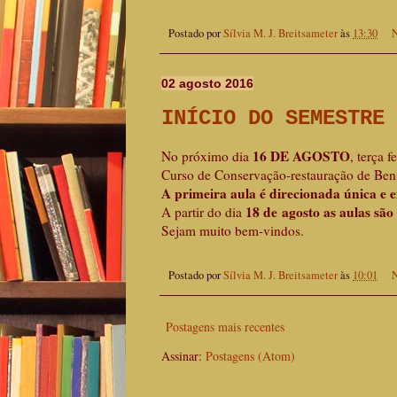
Postado por
Sílvia M. J. Breitsameter
às
13:30
N
02 agosto 2016
INÍCIO DO SEMESTRE
16 DE AGOSTO
No próximo dia
, terça 
Curso de Conservação-restauração de Ben
A primeira aula é direcionada única e 
18 de agosto as aulas são
A partir do dia
Sejam muito bem-vindos.
Postado por
Sílvia M. J. Breitsameter
às
10:01
N
Postagens mais recentes
Assinar:
Postagens (Atom)