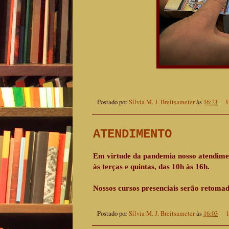
Postado por
Sílvia M. J. Breitsameter
às
16:21
U
ATENDIMENTO
Em virtude da pandemia nosso atendiment
às terças e quintas, das 10h às 16h.
Nossos cursos presenciais serão retomad
Postado por
Sílvia M. J. Breitsameter
às
16:03
1