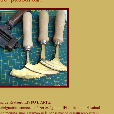
cina de Restauro LIVRO E ARTE.
brigatório, comecei a fazer estágio no IEL – Instituto Estadual
desde menina, mas a paixão pela conservação-restauração surgiu