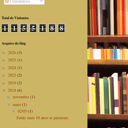
Comentários
Total de Visitantes
1
1
5
5
1
8
8
Arquivo do blog
2026
(3)
►
2025
(1)
►
2024
(1)
►
2022
(2)
►
2019
(2)
►
2018
(6)
▼
novembro
(1)
►
maio
(1)
▼
02/05
(1)
▼
Então mais 10 anos se passaram.