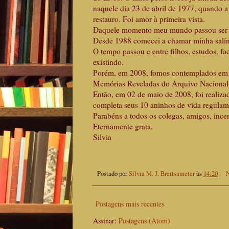
naquele dia 23 de abril de 1977, quando 
restauro. Foi amor à primeira vista.
Daquele momento meu mundo passou ser est
Desde 1988 comecei a chamar minha salinh
O tempo passou e entre filhos, estudos, f
existindo.
Porém, em 2008, fomos contemplados em tr
Memórias Reveladas do Arquivo Nacional, 
Então, em 02 de maio de 2008, foi realizado
completa seus 10 aninhos de vida regulam
Parabéns a todos os colegas, amigos, ince
Eternamente grata.
Silvia
Postado por
Sílvia M. J. Breitsameter
às
14:20
N
Postagens mais recentes
Assinar:
Postagens (Atom)