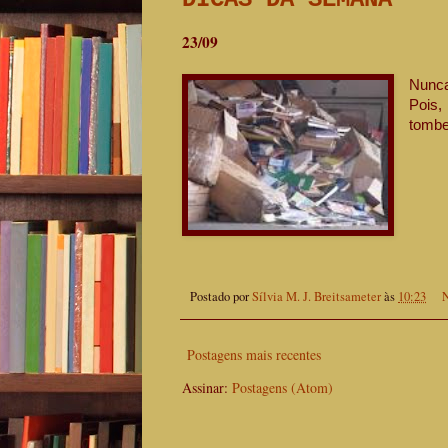
23/09
Nunca
Pois,
tombe
Postado por
Sílvia M. J. Breitsameter
às
10:23
N
Postagens mais recentes
Assinar:
Postagens (Atom)