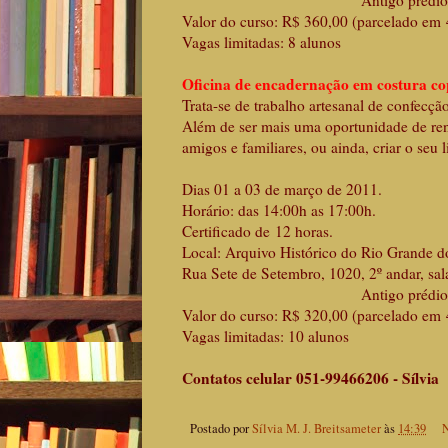
Antigo prédio dos Co
Valor do curso: R$ 360,00 (parcelado em 
Vagas limitadas: 8 alunos
Oficina de encadernação em costura cop
Trata-se de trabalho artesanal de confecção
Além de ser mais uma oportunidade de rend
amigos e familiares, ou ainda, criar o seu 
Dias 01 a 03 de março de 2011.
Horário: das 14:00h as 17:00h.
Certificado de 12 horas.
Local: Arquivo Histórico do Rio Grande d
Rua Sete de Setembro, 1020, 2º andar, sal
Antigo prédio dos Co
Valor do curso: R$ 320,00 (parcelado em 
Vagas limitadas: 10 alunos
Contatos celular 051-99466206 - Sílvia
Postado por
Sílvia M. J. Breitsameter
às
14:39
N