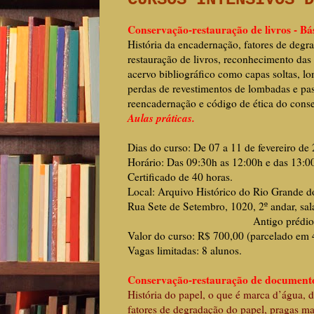
Conservação-restauração de livros - Bás
História da encadernação, fatores de degra
restauração de livros, reconhecimento das
acervo bibliográfico como capas soltas, l
perdas de revestimentos de lombadas e past
reencadernação e código de ética do conser
Aulas práticas.
Dias do curso: De 07 a 11 de fevereiro de 
Horário: Das 09:30h as 12:00h e das 13:0
Certificado de 40 horas.
Local: Arquivo Histórico do Rio Grande d
Rua Sete de Setembro, 1020, 2º andar, sal
Antigo prédio dos Co
Valor do curso: R$ 700,00 (parcelado em 
Vagas limitadas: 8 alunos.
Conservação-restauração de documentos
História do papel, o que é marca d’água, 
fatores de degradação do papel, pragas ma