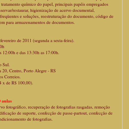
 tratamento químico do papel, principais papéis empregados
ervar/restaurar, higienização de acervo documental,
freqüentes e soluções, reestruturação do documento, código de
agem para armazenamentos de documentos.
fevereiro de 2011 (segunda a sexta-feira).
00h
:00h e das 13:30h as 17:00h.
o Sul.
a 20, Centro, Porto Alegre - RS
reios.
4 x de R$ 100,00).
0 aulas
ervo fotográfico, recuperação de fotografias rasgadas, remoção
dificação de suporte, confecção de passe-partout, confecção de
ndicionamento de fotografias.