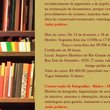
reconhecimento de pigmentos e de papéis,
na restauração de documentos, porque cons
procedimentos do restauro, manchas mais 
ética do conservador-restaurador, embal
Aulas práticas.
Dias do curso: De 14 de fevereiro a 18 de 
Horário: Segunda-feira das 14:00h as 17:
Terça a sexta feira das 09:30h as 12
Certificado de 40 horas.
Local: Arquivo Histórico do Rio Grande d
Rua Sete de Setembro, 1020, 2º andar, sal
Antigo prédio dos Cor
Valor do curso: R$ 400,00 (parcelado em 
Vagas limitadas: 8 alunos
Conservação de fotografias - Básico - 1
História da fotografia, higienização de ac
de adesivos, enxertos e obturações, dezaci
embalagens para guarda, tratamento e aco
Aulas práticas.