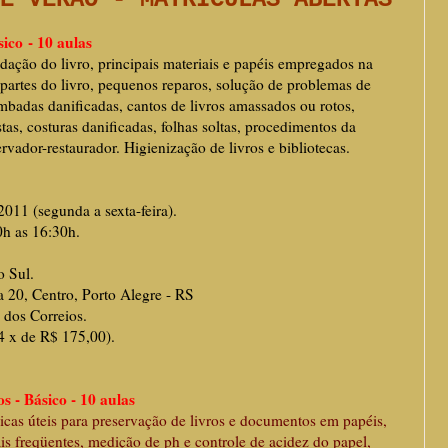
ico - 10 aulas
dação do livro, principais materiais e papéis empregados na
 partes do livro, pequenos reparos, solução de problemas de
ombadas danificadas, cantos de livros amassados ou rotos,
as, costuras danificadas, folhas soltas, procedimentos da
vador-restaurador. Higienização de livros e bibliotecas.
2011 (segunda a sexta-feira).
0h as 16:30h.
o Sul.
a 20, Centro, Porto Alegre - RS
rreios.
4 x de R$ 175,00).
 - Básico - 10 aulas
dicas úteis para preservação de livros e documentos em papéis,
is freqüentes, medição de ph e controle de acidez do papel,