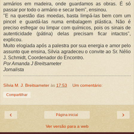
armários em madeira, onde guardamos as obras. É só
passar por todo o armário e secar bem", ensinou.
"E na questão das moedas, basta limpá-las bem com um
pincel e guardá-las numa embalagem plástica. Não é
preciso esfregar ou limpar com químicos, pois os sinais de
autenticidade (pátina) delas precisam ficar intactos",
explicou.
Muito elogiada após a palestra por sua energia e amor pelo
assunto que ensina, Silvia agradeceu o convite ao Sr. Nélio
J. Schmidt, Coordenador do Encontro.
Por Amanda J Breitsameter
Jornalista
Sílvia M. J. Breitsameter
às
17:53
Um comentário:
Compartilhar
‹
›
Página inicial
Ver versão para a web