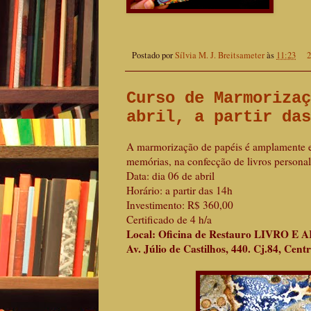
Postado por
Sílvia M. J. Breitsameter
às
11:23
2
Curso de Marmorizaç
abril, a partir das
A marmorização de papéis é amplamente em
memórias, na confecção de livros personal
Data: dia 06 de abril
Horário: a partir das 14h
Investimento: R$ 360,00
Certificado de 4 h/a
Local: Oficina de Restauro LIVRO E 
Av. Júlio de Castilhos, 440. Cj.84, Cent