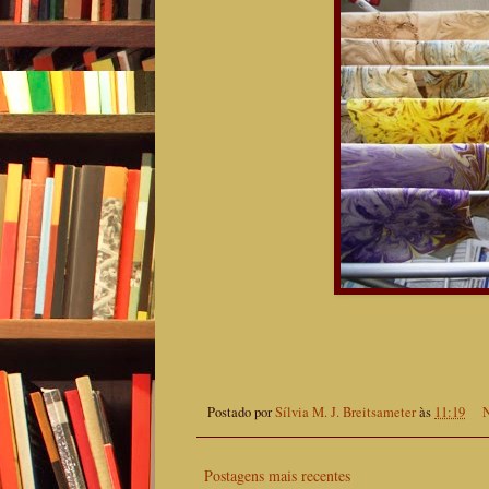
Postado por
Sílvia M. J. Breitsameter
às
11:19
N
Postagens mais recentes