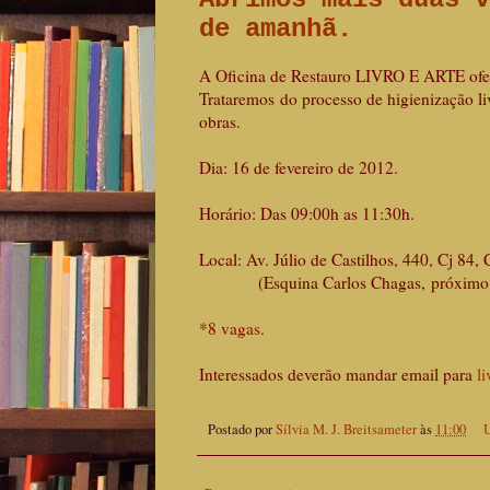
de amanhã.
A Oficina de Restauro LIVRO E ARTE ofere
Trataremos do processo de higienização li
obras.
Dia: 16 de fevereiro de 2012.
Horário: Das 09:00h as 11:30h.
Local: Av. Júlio de Castilhos, 440, Cj 84,
(Esquina Carlos Chagas, próximo a 
*8 vagas.
Interessados deverão mandar email para
l
Postado por
Sílvia M. J. Breitsameter
às
11:00
U