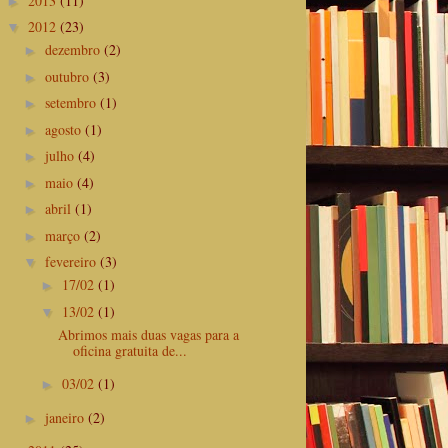
2013
(11)
►
2012
(23)
▼
dezembro
(2)
►
outubro
(3)
►
setembro
(1)
►
agosto
(1)
►
julho
(4)
►
maio
(4)
►
abril
(1)
►
março
(2)
►
fevereiro
(3)
▼
17/02
(1)
►
13/02
(1)
▼
Abrimos mais duas vagas para a
oficina gratuita de...
03/02
(1)
►
janeiro
(2)
►