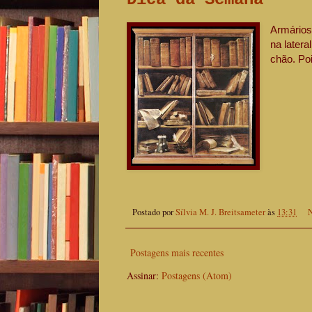
Armários
na later
chão. Poi
Postado por
Sílvia M. J. Breitsameter
às
13:31
N
Postagens mais recentes
Assinar:
Postagens (Atom)