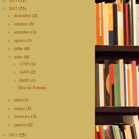
2013
(11)
►
2012
(23)
▼
dezembro
(2)
►
outubro
(3)
►
setembro
(1)
►
agosto
(1)
►
julho
(4)
►
maio
(4)
▼
17/05
(1)
►
16/05
(2)
►
08/05
(1)
▼
Dica da Semana
abril
(1)
►
março
(2)
►
fevereiro
(3)
►
janeiro
(2)
►
2011
(25)
►