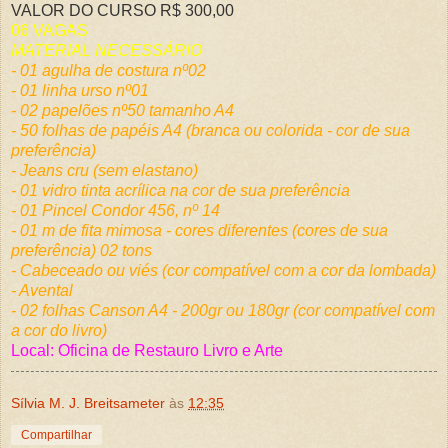
VALOR DO CURSO R$ 300,00
06 VAGAS
MATERIAL NECESSÁRIO
- 01 agulha de costura nº02
- 01 linha urso nº01
- 02 papelões nº50 tamanho A4
- 50 folhas de papéis A4 (branca ou colorida - cor de sua
preferência)
- Jeans cru (sem elastano)
- 01 vidro tinta acrílica na cor de sua preferência
- 01 Pincel Condor 456, nº 14
- 01 m de fita mimosa - cores diferentes (cores de sua
preferência) 02 tons
- Cabeceado ou viés (cor compatível com a cor da lombada)
- Avental
- 02 folhas Canson A4 - 200gr ou 180gr (cor compatível com
a cor do livro)
Local: Oficina de Restauro Livro e Arte
Sílvia M. J. Breitsameter
às
12:35
Compartilhar