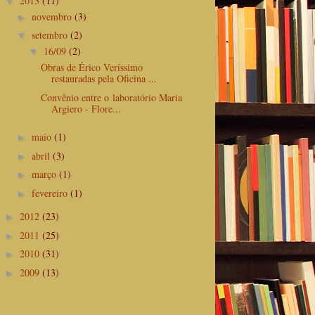
2013
(11)
▼
novembro
(3)
►
setembro
(2)
▼
16/09
(2)
▼
Obras de Érico Veríssimo
restauradas pela Oficina ...
Convênio entre o laboratório Maria
Argiero - Flore...
maio
(1)
►
abril
(3)
►
março
(1)
►
fevereiro
(1)
►
2012
(23)
►
2011
(25)
►
2010
(31)
►
2009
(13)
►