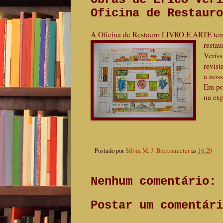
Oficina de Restauro
A Oficina de Restauro LIVRO E ARTE tem a
resta
Veríss
revist
a noss
Em pou
na ex
Postado por
Sílvia M. J. Breitsameter
às
16:29
Nenhum comentário:
Postar um comentári