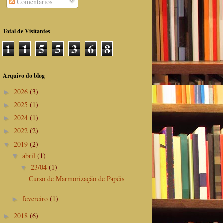
Comentários
Total de Visitantes
1
1
5
5
3
6
8
Arquivo do blog
2026
(3)
►
2025
(1)
►
2024
(1)
►
2022
(2)
►
2019
(2)
▼
abril
(1)
▼
23/04
(1)
▼
Curso de Marmorização de Papéis
fevereiro
(1)
►
2018
(6)
►