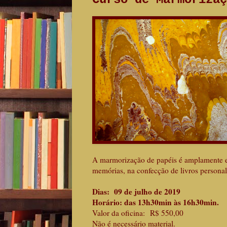
A marmorização de papéis é amplamente em
memórias, na confecção de livros personal
Dias: 09 de julho de 2019
Horário: das 13h30min às 16h30min.
Valor da oficina: R$ 550,00
Não é necessário material.