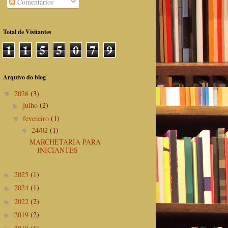
Comentários
Total de Visitantes
1
1
5
5
0
7
9
Arquivo do blog
2026
(3)
▼
julho
(2)
►
fevereiro
(1)
▼
24/02
(1)
▼
MARCHETARIA PARA
INICIANTES
2025
(1)
►
2024
(1)
►
2022
(2)
►
2019
(2)
►