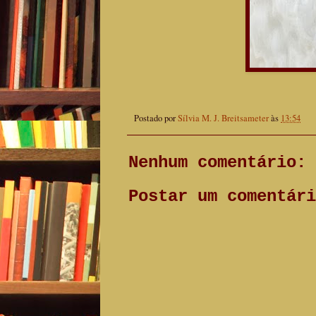
Postado por
Sílvia M. J. Breitsameter
às
13:54
Nenhum comentário:
Postar um comentári